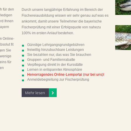
h für den
Durch unsere langjährige Erfahrung im Bereich der
rledigen
Fischereiausbildung wissen wir sehr genau auf was es
ird Ihnen
ankommt, damit unsere Teilnehmer die bayerische
Bayern
Fischerprüfung mit einer Erfolgsquote von nahezu
100% im ersten Anlauf bestehen.
m Online-
solut fit
Günstige Lehrgangsgrundgebühren
freiwillig hinzubuchbare Leistungen
gen Sie
Sie bezahlen nur, das was Sie brauchen
 wenige
Gruppen- und Familienrabatte
eins für
Verpflegung direkt in der Kursstätte
ten
Lernen in entspannter Atmosphäre
Hervorragendes Online-Lernportal (nur bei uns)!
Anmeldebegleitung zur Fischerprüfung
Mehr lesen