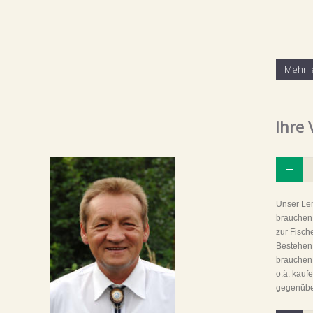
Mehr l
Ihre 
Unser Ler
brauchen.
zur Fisch
Bestehen 
brauchen 
o.ä. kauf
gegenübe